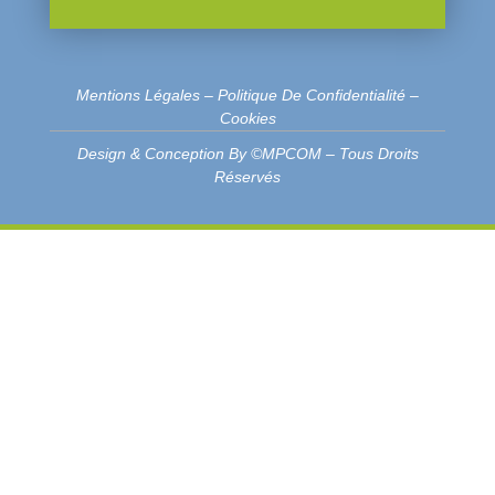
Mentions Légales
–
Politique De Confidentialité
–
Cookies
Design & Conception By ©MPCOM – Tous Droits
Réservés