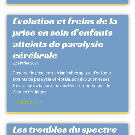
Evolution et freins de la
prise en soin d’enfants
atteints de paralysie
cérébrale
22 février 2024
Observer la prise en soin kinésithérapique d’enfants
atteints de paralysie cérébrale, son évolution et ses
freins, suite à la parution des Recommandations de
Bonnes Pratiques
+ d'infos ici »
Les troubles du spectre