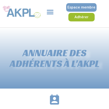
Espace membre
Adhérer
ANNUAIRE DES
ADHÉRENTS À L'AKPL​